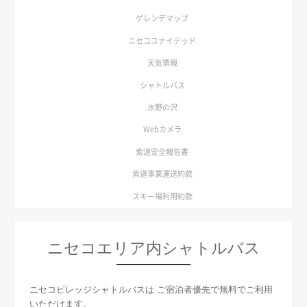
ゲレンデマップ
ニセコユナイテッド
天気情報
シャトルバス
水野の沢
Webカメラ
索道安全報告書
索道事業運送約款
スキー場利用約款
ニセコエリア内シャトルバス
ニセコビレッジシャトルバスは ご宿泊者優先で無料でご利用
いただけます。